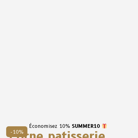
Économisez 10%
SUMMER10
Corne patisserie
-10%