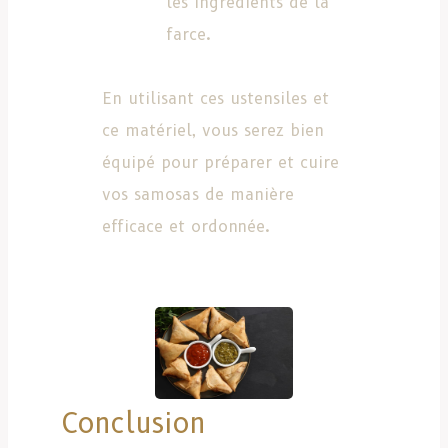
les ingrédients de la
farce.
En utilisant ces ustensiles et
ce matériel, vous serez bien
équipé pour préparer et cuire
vos samosas de manière
efficace et ordonnée.
Conclusion