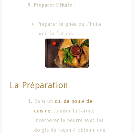
5. Préparer l’Huile :
Préparer le ghee ou l’huile
pour la friture.
La Préparation
Dans un
cul de poule de
cuisine
, tamiser la farine,
incorporer le beurre avec les
doigts de façon à obtenir une